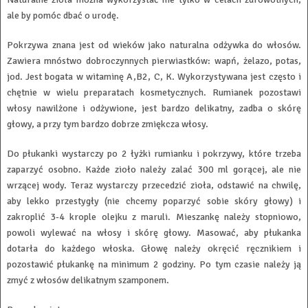
ale by pomóc dbać o urodę.
Pokrzywa znana jest od wieków jako naturalna odżywka do włosów.
Zawiera mnóstwo dobroczynnych pierwiastków: wapń, żelazo, potas,
jod. Jest bogata w witaminę A,B2, C, K. Wykorzystywana jest często i
chętnie w wielu preparatach kosmetycznych. Rumianek pozostawi
włosy nawilżone i odżywione, jest bardzo delikatny, zadba o skórę
głowy, a przy tym bardzo dobrze zmiękcza włosy.
Do płukanki wystarczy po 2 łyżki rumianku i pokrzywy, które trzeba
zaparzyć osobno. Każde zioło należy zalać 300 ml gorącej, ale nie
wrzącej wody. Teraz wystarczy przecedzić zioła, odstawić na chwilę,
aby lekko przestygły (nie chcemy poparzyć sobie skóry głowy) i
zakroplić 3-4 krople olejku z maruli. Mieszankę należy stopniowo,
powoli wylewać na włosy i skórę głowy. Masować, aby płukanka
dotarła do każdego włoska. Głowę należy okręcić ręcznikiem i
pozostawić płukankę na minimum 2 godziny. Po tym czasie należy ją
zmyć z włosów delikatnym szamponem.