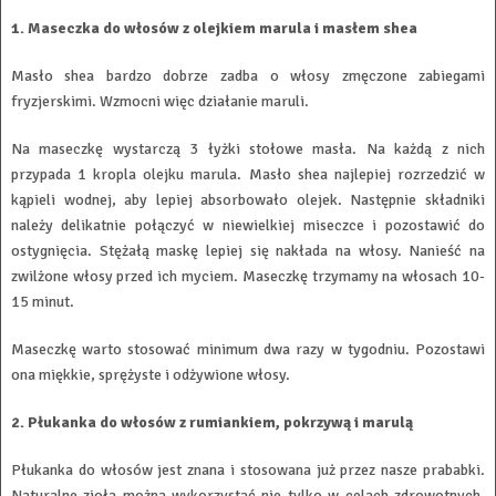
1. Maseczka do włosów z olejkiem marula i masłem shea
Masło shea bardzo dobrze zadba o włosy zmęczone zabiegami
fryzjerskimi. Wzmocni więc działanie maruli.
Na maseczkę wystarczą 3 łyżki stołowe masła. Na każdą z nich
przypada 1 kropla olejku marula. Masło shea najlepiej rozrzedzić w
kąpieli wodnej, aby lepiej absorbowało olejek. Następnie składniki
należy delikatnie połączyć w niewielkiej miseczce i pozostawić do
ostygnięcia. Stężałą maskę lepiej się nakłada na włosy. Nanieść na
zwilżone włosy przed ich myciem. Maseczkę trzymamy na włosach 10-
15 minut.
Maseczkę warto stosować minimum dwa razy w tygodniu. Pozostawi
ona miękkie, sprężyste i odżywione włosy.
2. Płukanka do włosów z rumiankiem, pokrzywą i marulą
Płukanka do włosów jest znana i stosowana już przez nasze prababki.
Naturalne zioła można wykorzystać nie tylko w celach zdrowotnych,